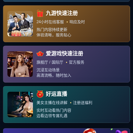
世界女子网坛可谓是性感的
开云体育
代名
词，众多美女吸引着广大球迷的眼球，这其中不乏
大胆的裸体写真。科维托娃、汉图楚娃以及莎拉波
娃等都曾拍过裸体写真，其中莎娃是以500万美金
的天价为某杂志裸拍。除了钱，也有人出于公益和
树立形象而“宽衣解带”。
莎娃遭重金诱惑
据美国的媒体报道，美国著名成人杂志
《Hustler》(好色客)用一纸高达500万美元的天价