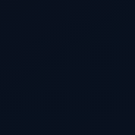
间失去了她的赞助商。
约万诺维奇希望这组性感照片可以帮助她
吸引到新的赞助商。
A-拉德万斯卡分文未取反遭批
波兰网球名将A-拉德万斯卡获得了波兰总
统府颁发的勋章，但是她在ESPN杂志上拍裸照的
行为引起了广泛争议。拉德万斯卡也在近日就拍摄
裸照事件发表声明，强调自己拍照只是为了鼓励女