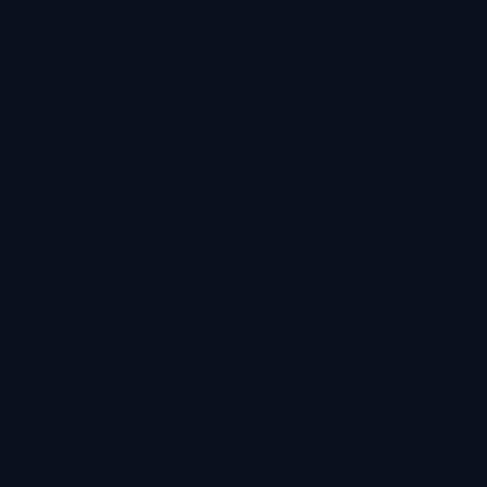
2014年大威加入其中，展现女子运动员
的力与美。
齐布尔科娃全裸大秀曼妙身姿
2011年12月，齐布尔科娃也拍摄了一组
大尺度写真，大秀曼妙身姿。
齐布尔科娃大尺度极致诱惑。
齐布尔科娃大尺度写真，萌宠抢镜。