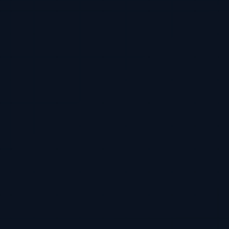
昵称
*
邮箱
*
网址
热评文章