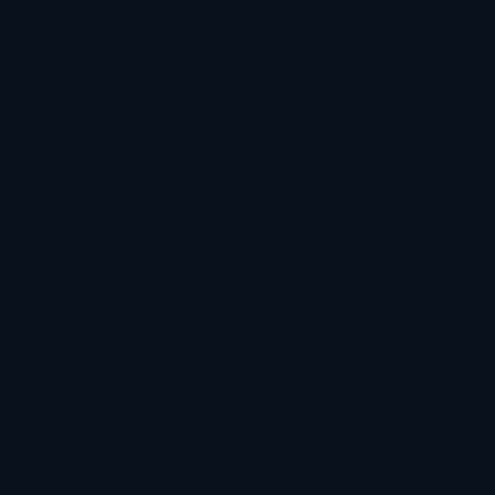
美国“库娃”为身体骄傲
有着美国“库娃”之称的阿什利·哈克莱罗
德是第一个裸体登上花花公子封面的女子网球运动
员，哈克莱罗德不后悔自己做出的决定，“我为自
己的身体感到骄傲，为能展现一个女运动员的身体
而感到骄傲。”