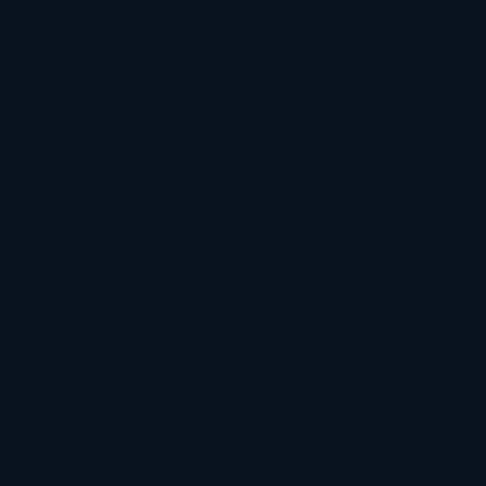
发表评论
◎欢迎参与讨论，请在这里发表您的看法、交流您的观点。
昵称
*
邮箱
*