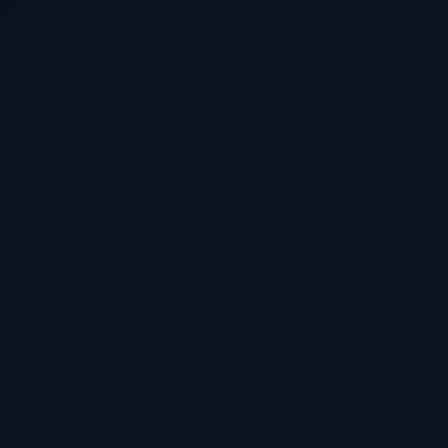
显胜负难料！的简单介绍
2025-08-06
598
kaiyun官网中国-阿扎伦卡新星
表现优异表现突出，FPX前途光
明！-kaiyun官网中国
2025-08-15
580