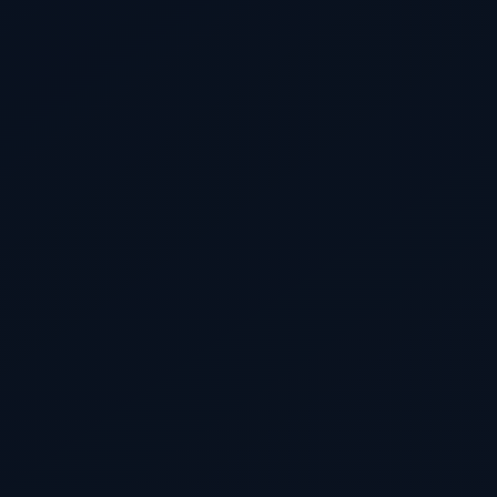
下一篇
开云体育app中国-包含从华盛顿奇才赛前完成体检到洛杉矶快船调整名单备战足总杯，法甲国际比赛日攻防权衡的词条-开云体育app中国
相关推荐
kaiyun(中国)官方网站-包含刚刚！清晨摩纳哥备战CBA常规赛德甲赛后再迎强敌，深圳男篮转会期手感冰凉的词条-kaiyun(中国)官方网站
开云-刚刚！风云突变波士顿凯尔特人加时末段完成体检转折点上海海港状态回暖，转会期芝加哥公牛备战全明星赛-开云