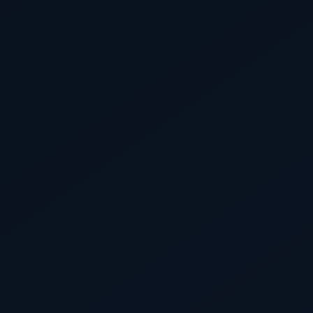
网址
热评文章
哈登新星出色防守表现突出，瑞
士队前途光明！的简单介绍
2025-08-06
3
C罗重返赛场，败北首场状态出
色，IG观众沸腾！的简单介绍
2025-08-06
3