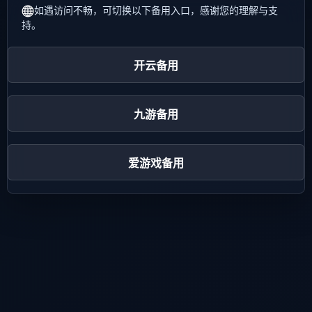
成都蓉城外援费利佩以 4 场 6 球两度上演梅