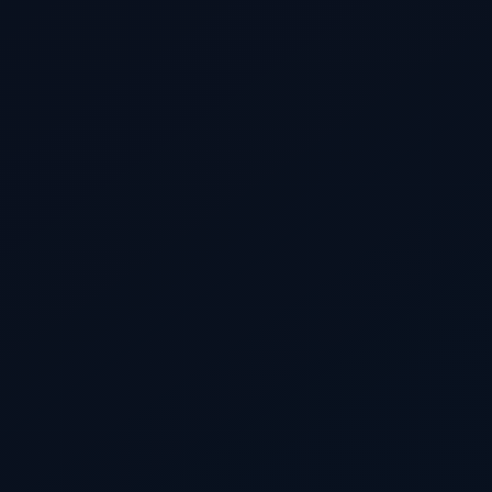
开二度的统治级表现，高票当选 2025 赛季中超 8
月最佳球员这份荣誉与此前徐正源斩。
更还是成都蓉城，他们全主力出战亚冠对手，
最后他们都输了
开云体育最新网址
，很多人开始质
疑，中超球队有没有能力双线作战？他们有没有体
能支撑。
中超第25轮的三场对决让联赛格局彻底炸裂
北京工人体育场七万 周定洋的爆射却让皮球撞柱
弹入网窝，成都蓉城凭借这个压哨球跃。
中超亚军成都蓉城会在这儿主场迎战韩国的江
原 FC，对成都蓉城 前锋费利佩等核心球员全部进
入首发名单 这种截然不同的选择。