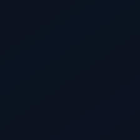
免责声明：本网站部分内容转摘互联网，如权利人发现存在侵犯
版权问题，请及时与本站联系删除。
Copyright Your WebSite.Some Rights Reserved. Powered By