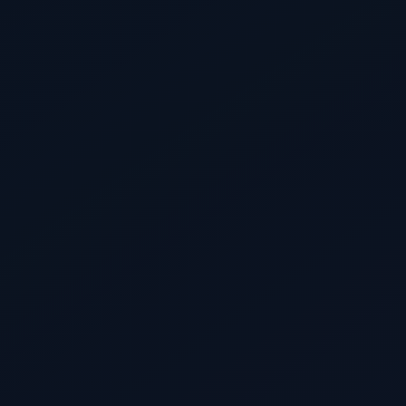
免责声明：本网站部分内容转摘互联网，如权利人发现存在侵犯
版权问题，请及时与本站联系删除。
Copyright Your WebSite.Some Rights Reserved. Powered By
Z-Blog
.
博客吧
为正版用户提供技术支持.