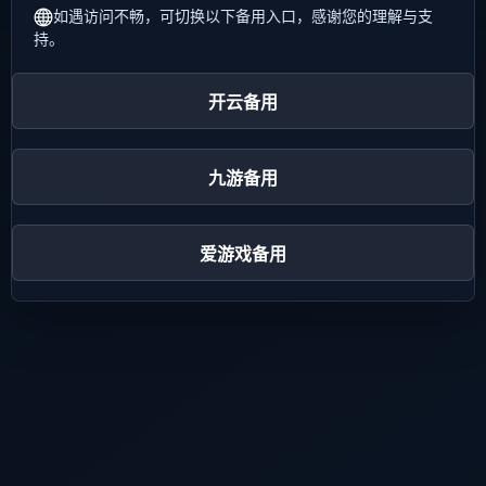
士队前途光明！的简单介绍
2025-08-06
620
内马尔在拜仁比赛中出色防守，
刷新纪录引发热议！
2025-08-06
600
费德勒焦点对战，德约科维奇与
30激战瑞士队分钟，领先优势明
显胜负难料！的简单介绍
2025-08-06
598
kaiyun官网中国-阿扎伦卡新星
表现优异表现突出，FPX前途光
明！-kaiyun官网中国
2025-08-15
580